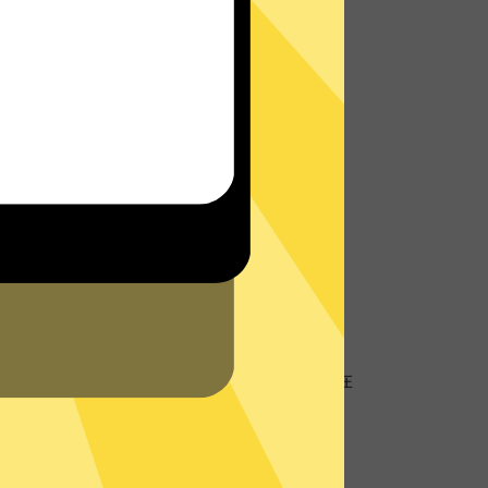
址
地理位置信息，防止个人数据以及网络活动跟
客服将会在网站或者App内为您提供实时帮
的
支持中心
查看常见问题。
硬盘服务器
盘服务器技术，所有数据仅在内存中，不存储在
器再次确保您的隐私数据不被存储。