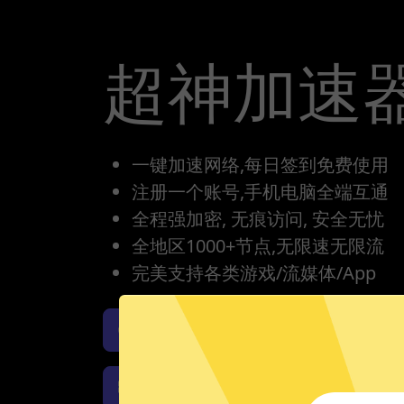
超神加速
一键加速网络,每日签到免费使用
注册一个账号,手机电脑全端互通
全程强加密, 无痕访问, 安全无忧
全地区1000+节点,无限速无限流
完美支持各类游戏/流媒体/App
超神加速器iOS版下载
超
超神加速器Windows下载