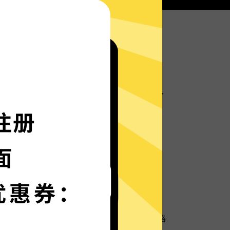
超神加速器服务器部署实时速度优化的神程序，
箭般神速。
语言界面，更多语言增加中。
保护
超强数据防泄漏机制，保护您的个人隐私和网络