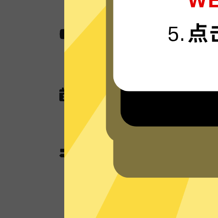
无国界内容
使用超神加速器助您快速访问各种网站,
作，娱乐看视频还是玩游戏。
无任何网络或连接记录
超神加速器现在没有未来也不会记录任
查询，以及任何可以用于识别跟踪您
超神加速器分流模式和全
超神加速器独有的分流模式会智能判
使用加速功能；不需要加速的本地流
本地网络来优化网速。全局模式则所