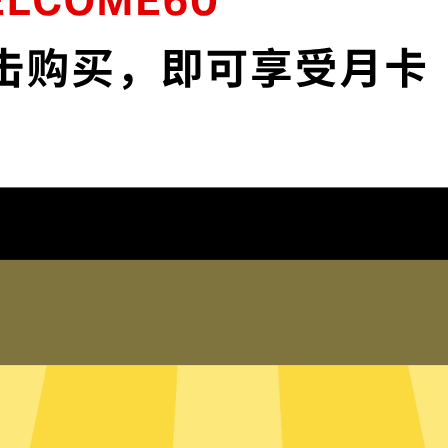
安全。
保护您的IP地
 app和服务。不论你是工
保护您的IP地址以及
踪。
在线客服
何登录历史，网络活动，DNS
超神加速器的真人在线
的信息。
助。您也可以到我们
局模式
只有内存的无
断需要加速的网络流量，并为其
超神加速器采用无硬
量，比如百度或者美团，则使用
硬盘内。无硬盘服务
有流量都走超神加速器。